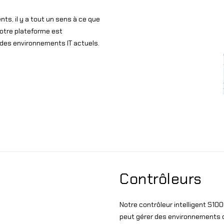
ts, il y a tout un sens à ce que
otre plateforme est
des environnements IT actuels.
Contrôleurs
Notre contrôleur intelligent S100
peut gérer des environnements dif